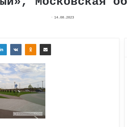
ый», Московская о
14.08.2023
tter
LinkedIn
Вконтакте
Одноклассники
Поделиться через электронную почту