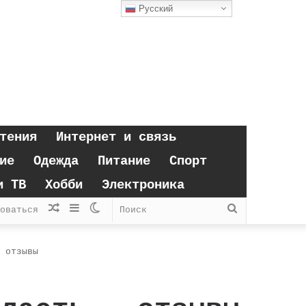
Русский
тения
Интернет и связь
ие
Одежда
Питание
Спорт
и ТВ
Хобби
Электроника
Случайная
Sidebar
Switch
Поиск
оваться
статья
skin
 отзывы