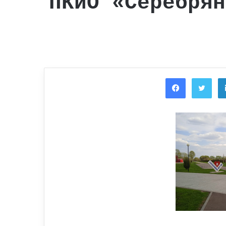
ПКиО «Серебрян
Facebook
Twi