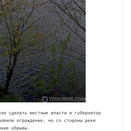
ели сделать местные власти и губернатор
новили ограждение, но со стороны реки
окие обрывы.