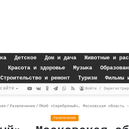
ка
Детское
Дом и дача
Животные и рас
Красота и здоровье
Музыка
Образован
Строительство и ремонт
Туризм
Фильмы 
YouTube
vk.com
Одноклассники
Telegram
WhatsApp
RSS
сайте
Войти / Зарегистрир
ная
/
Развлечения
/
ПКиО «Серебряный», Московская область –
Развлечения