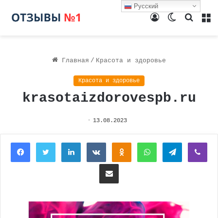
Русский
Войти
Switch
Поиск
М
skin
Главная
/
Красота и здоровье
Красота и здоровье
krasotaizdorovespb.ru
13.08.2023
Facebook
Twitter
LinkedIn
Вконтакте
Одноклассники
WhatsApp
Telegram
Vi
Поделиться через электронную почту