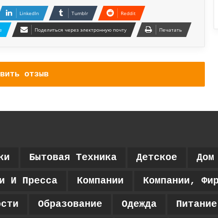
LinkedIn
Tumblr
Reddit
e
Поделиться через электронную почту
Печатать
вить отзыв
ки
Бытовая Техника
Детское
Дом
и И Пресса
Компании
Компании, Фи
ости
Образование
Одежда
Питание