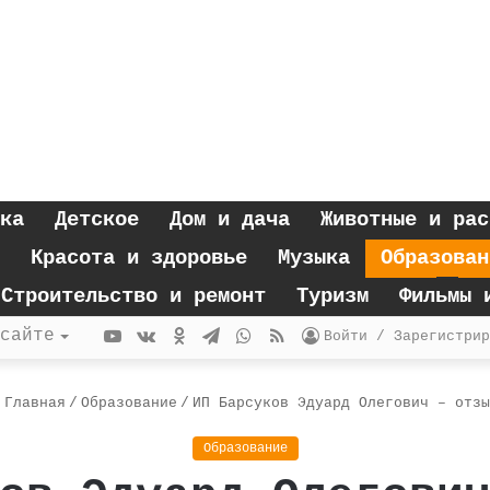
ка
Детское
Дом и дача
Животные и рас
Красота и здоровье
Музыка
Образован
Строительство и ремонт
Туризм
Фильмы 
YouTube
vk.com
Одноклассники
Telegram
WhatsApp
RSS
сайте
Войти / Зарегистрир
Главная
/
Образование
/
ИП Барсуков Эдуард Олегович – отзы
Образование