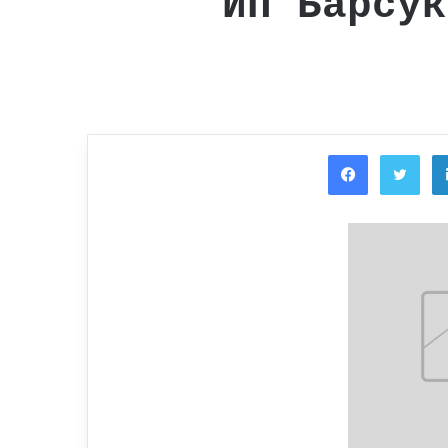
ИП Барсук
Facebook
Twi