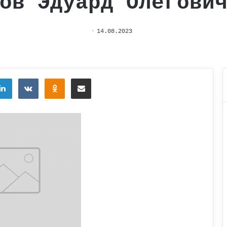
ов Эдуард Олегови
14.08.2023
tter
LinkedIn
Вконтакте
Одноклассники
Поделиться через электронную почту