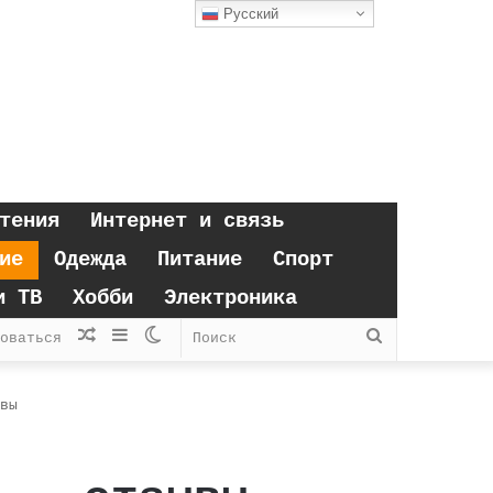
Русский
тения
Интернет и связь
ие
Одежда
Питание
Спорт
и ТВ
Хобби
Электроника
Случайная
Sidebar
Switch
Поиск
оваться
статья
skin
вы