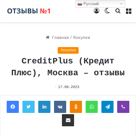
Русский
Войти
Switch
Поиск
М
skin
Главная
/
Покупки
Покупки
CreditPlus (Кредит
Плюс), Москва – отзывы
17.08.2023
Facebook
Twitter
LinkedIn
Вконтакте
Одноклассники
WhatsApp
Telegram
Vi
Поделиться через электронную почту