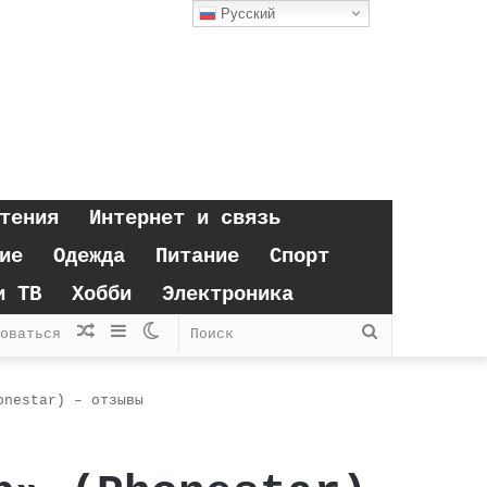
Русский
тения
Интернет и связь
ие
Одежда
Питание
Спорт
и ТВ
Хобби
Электроника
Случайная
Sidebar
Switch
Поиск
оваться
статья
skin
onestar) – отзывы