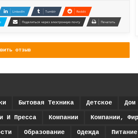
LinkedIn
Tumblr
Reddit
e
Поделиться через электронную почту
Печатать
вить отзыв
ки
Бытовая Техника
Детское
Дом
и И Пресса
Компании
Компании, Фи
ости
Образование
Одежда
Питание