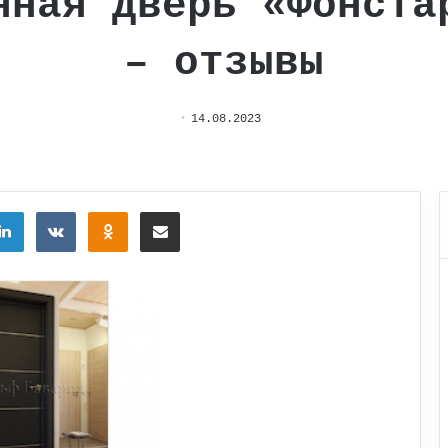
нная дверь «Фонста
– отзывы
14.08.2023
tter
LinkedIn
Вконтакте
Одноклассники
Поделиться через электронную почту