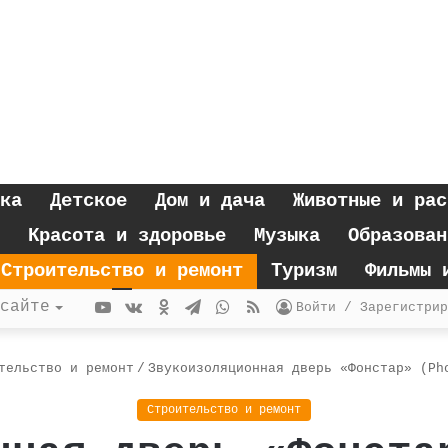
ка
Детское
Дом и дача
Животные и рас
Красота и здоровье
Музыка
Образован
Строительство и ремонт
Туризм
Фильмы 
YouTube
vk.com
Одноклассники
Telegram
WhatsApp
RSS
сайте
Войти / Зарегистрир
тельство и ремонт
/
Звукоизоляционная дверь «Фонстар» (Ph
Строительство и ремонт