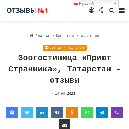
Русский
Войти
Switch
Поиск
М
skin
Главная
/
Животные и растения
Животные и растения
Зоогостиница «Приют
Странника», Татарстан –
отзывы
14.08.2023
Facebook
Twitter
LinkedIn
Вконтакте
Одноклассники
WhatsApp
Telegram
Vi
Поделиться через электронную почту