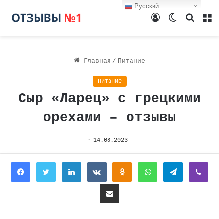
Русский
Войти
Switch
Поиск
М
skin
Главная
/
Питание
Питание
Сыр «Ларец» с грецкими
орехами – отзывы
14.08.2023
Facebook
Twitter
LinkedIn
Вконтакте
Одноклассники
WhatsApp
Telegram
Vi
Поделиться через электронную почту