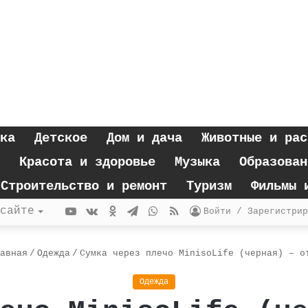
ка
Детское
Дом и дача
Животные и рас
Красота и здоровье
Музыка
Образован
Строительство и ремонт
Туризм
Фильмы 
YouTube
vk.com
Одноклассники
Telegram
WhatsApp
RSS
сайте
Войти / Зарегистрир
авная
/
Одежда
/
Сумка через плечо MinisoLife (черная) – о
Одежда