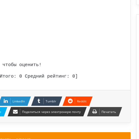
 чтобы оценить!
Итого:
0
Средний рейтинг:
0
]
LinkedIn
Tumblr
Reddit
e
Поделиться через электронную почту
Печатать