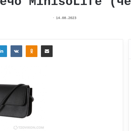
ечо MinisoLife (ч
14.08.2023
tter
LinkedIn
Вконтакте
Одноклассники
Поделиться через электронную почту