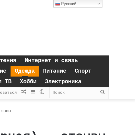
Русский
тения
Интернет и связь
ие
Одежда
Питание
Спорт
и ТВ
Хобби
Электроника
Случайная
Sidebar
Switch
Поиск
оваться
статья
skin
тзывы