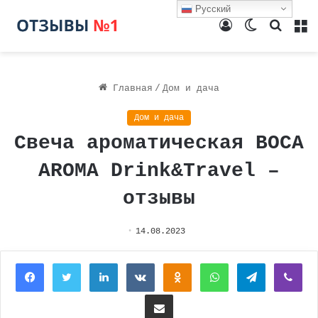
Русский
Войти
Switch
Поиск
М
skin
Главная
/
Дом и дача
Дом и дача
Свеча ароматическая BOCA
AROMA Drink&Travel –
отзывы
14.08.2023
Facebook
Twitter
LinkedIn
Вконтакте
Одноклассники
WhatsApp
Telegram
Vi
Поделиться через электронную почту