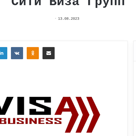
Сити Виза Групп
13.08.2023
tter
LinkedIn
Вконтакте
Одноклассники
Поделиться через электронную почту