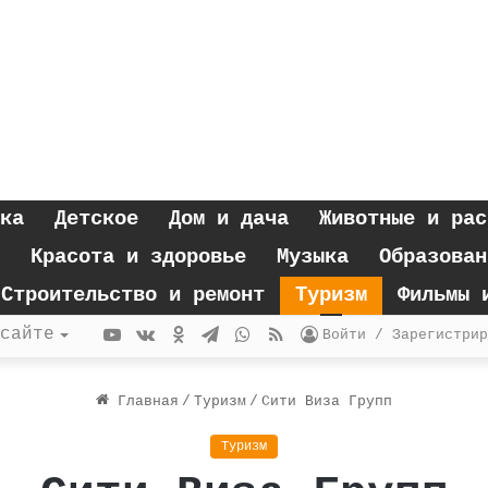
ка
Детское
Дом и дача
Животные и рас
Красота и здоровье
Музыка
Образован
Строительство и ремонт
Туризм
Фильмы 
YouTube
vk.com
Одноклассники
Telegram
WhatsApp
RSS
сайте
Войти / Зарегистрир
Главная
/
Туризм
/
Сити Виза Групп
Туризм