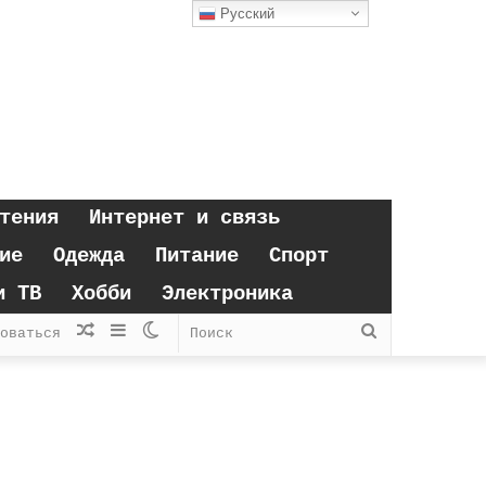
Русский
тения
Интернет и связь
ие
Одежда
Питание
Спорт
и ТВ
Хобби
Электроника
Случайная
Sidebar
Switch
Поиск
оваться
статья
skin