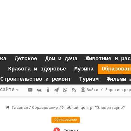
ка
Детское
Дом и дача
Животные и рас
Красота и здоровье
Музыка
Образован
Строительство и ремонт
Туризм
Фильмы 
YouTube
vk.com
Одноклассники
Telegram
WhatsApp
RSS
сайте
Войти / Зарегистрир
Главная
/
Образование
/
Учебный центр “Элементарно”
Образование