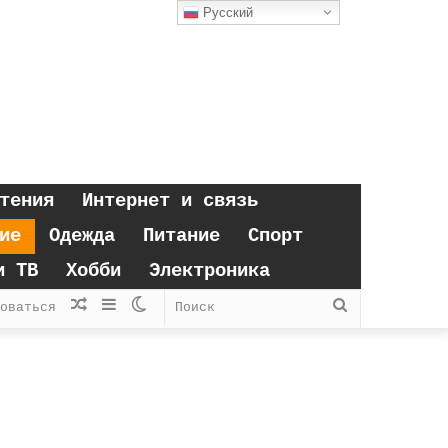
Русский
тения
Интернет и связь
ие
Одежда
Питание
Спорт
и ТВ
Хобби
Электроника
Случайная
Sidebar
Switch
Поиск
оваться
статья
skin