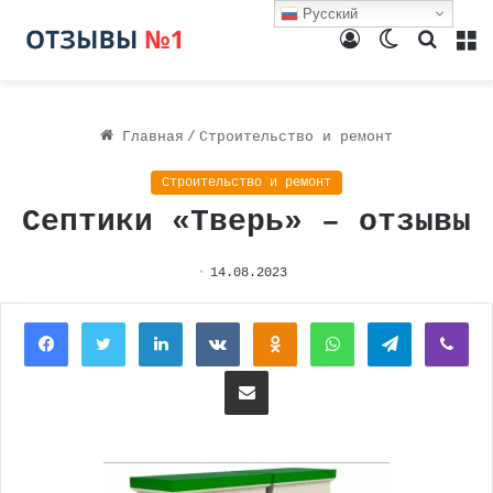
Русский
Войти
Switch
Поиск
М
skin
Главная
/
Строительство и ремонт
Строительство и ремонт
Септики «Тверь» – отзывы
14.08.2023
Facebook
Twitter
LinkedIn
Вконтакте
Одноклассники
WhatsApp
Telegram
Vi
Поделиться через электронную почту