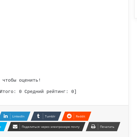
 чтобы оценить!
Итого:
0
Средний рейтинг:
0
]
LinkedIn
Tumblr
Reddit
e
Поделиться через электронную почту
Печатать