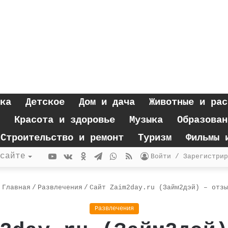
ка
Детское
Дом и дача
Животные и рас
Красота и здоровье
Музыка
Образован
Строительство и ремонт
Туризм
Фильмы 
YouTube
vk.com
Одноклассники
Telegram
WhatsApp
RSS
сайте
Войти / Зарегистрир
Главная
/
Развлечения
/
Сайт Zaim2day.ru (Займ2дэй) – отзы
Развлечения