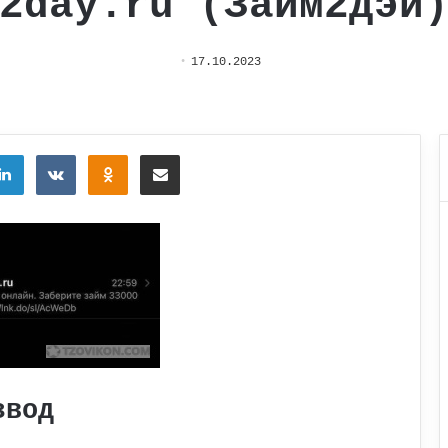
2day.ru (Займ2дэй
17.10.2023
tter
LinkedIn
Вконтакте
Одноклассники
Поделиться через электронную почту
звод