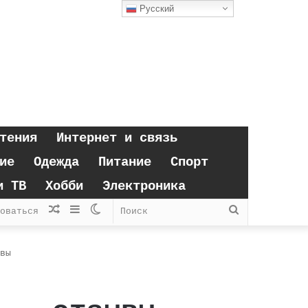
Русский
тения
Интернет и связь
ие
Одежда
Питание
Спорт
и ТВ
Хобби
Электроника
Случайная
Sidebar
Switch
Поиск
оваться
статья
skin
вы