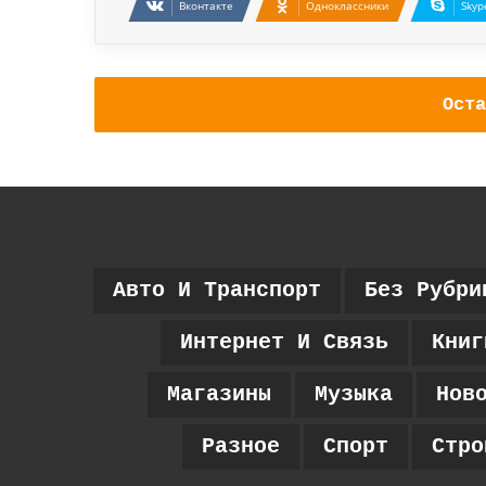
Вконтакте
Одноклассники
Skyp
Оста
Авто И Транспорт
Без Рубри
Интернет И Связь
Книг
Магазины
Музыка
Нов
Разное
Спорт
Стро