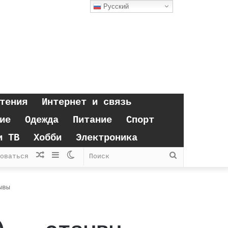
Русский
тения
Интернет и связь
ие
Одежда
Питание
Спорт
и ТВ
Хобби
Электроника
Случайная
Sidebar
Switch
Поиск
оваться
статья
skin
ывы