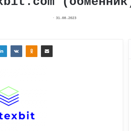
xbit.com (обменник
31.08.2023
tter
LinkedIn
Вконтакте
Одноклассники
Поделиться через электронную почту