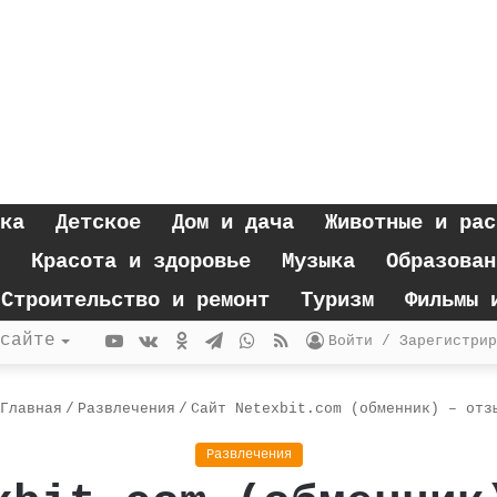
ка
Детское
Дом и дача
Животные и рас
Красота и здоровье
Музыка
Образован
Строительство и ремонт
Туризм
Фильмы 
YouTube
vk.com
Одноклассники
Telegram
WhatsApp
RSS
сайте
Войти / Зарегистрир
Главная
/
Развлечения
/
Сайт Netexbit.com (обменник) – отз
Развлечения