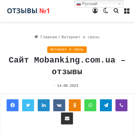
Русский
Войти
Switch
Поиск
М
skin
Главная
/
Интернет и связь
Интернет и связь
Сайт Mobanking.com.ua –
отзывы
14.08.2023
Facebook
Twitter
LinkedIn
Вконтакте
Одноклассники
WhatsApp
Telegram
Vi
Поделиться через электронную почту