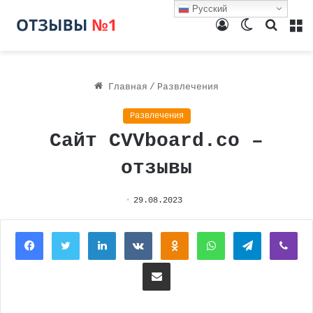
Русский
Войти
Switch
Поиск
М
skin
Главная
/
Развлечения
Развлечения
Сайт CVVboard.co –
отзывы
29.08.2023
Facebook
Twitter
LinkedIn
Вконтакте
Одноклассники
WhatsApp
Telegram
Vi
Поделиться через электронную почту