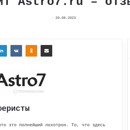
йт Astro7.ru – отз
20.08.2023
tter
LinkedIn
Вконтакте
Одноклассники
Поделиться через электронную почту
феристы
что это полнейший лохотрон. То, что здесь