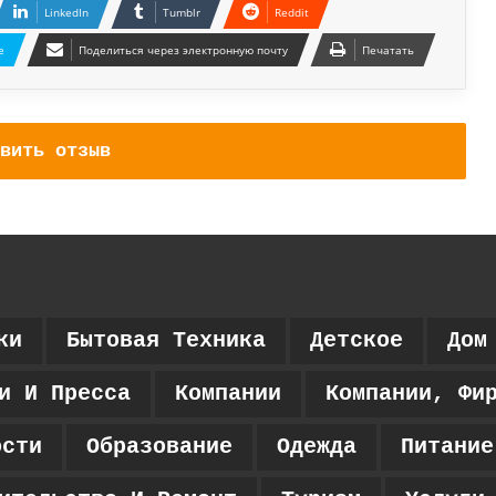
LinkedIn
Tumblr
Reddit
e
Поделиться через электронную почту
Печатать
вить отзыв
ки
Бытовая Техника
Детское
Дом
и И Пресса
Компании
Компании, Фи
ости
Образование
Одежда
Питание