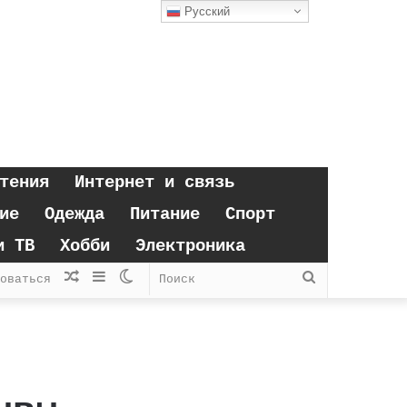
Русский
тения
Интернет и связь
ие
Одежда
Питание
Спорт
и ТВ
Хобби
Электроника
Случайная
Sidebar
Switch
Поиск
оваться
статья
skin