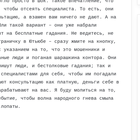
ргло просто в шок. Такое впечатление, что
, чтобы отсеять специалиста. То есть, они
льтацию, а взамен вам ничего не дают. А на
Или такой вариант – они уже набрали
ят на бесплатные гадания. Не ведитесь, не
траничку в Ютьюбе – сразу жмите на кнопку,
с указанием на то, что это мошенники и
аные люди и поганая шарашкина контора. Они
пишут люди, и бестолковые гадания; так и
 специалистами для себя, чтобы им погадали
ают консультацию как платную, деньги себе в
арабатывают на вас. Я буду молиться на то,
ебытие, чтобы волна народного гнева смыла
 лопаты.