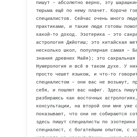
пишут – абсолютно верно, эту шарашки
тюрьма ещё по нему плачет. Короче го
специалистов. Сейчас очень много люд
практиками, и такие люди готовы помо
какой-то доход. Эзотерика – это сакр
астрология Джйотиш; это китайская ме
несколько школ, популярная самая – Б
знания древних Майя); это сакральная
Нумерология и всё в таком духе. У ни
просто чешет языком, и что-то говори
специалистом – они вас не возьмут, п
себя, и пошлют вас нафиг. Здесь пишу
разбираюсь как восточных астрологиях
консультации, на второй они мне уже 
показывают, что они не собираются со
здесь пишут специалисты по эзотерики
специалист, с богатейшим опытом, с х