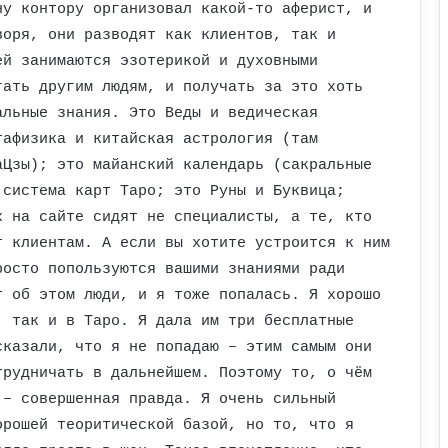
ну контору организовал какой-то аферист, и
воря, они разводят как клиентов, так и
ей занимаются эзотерикой и духовными
гать другим людям, и получать за это хоть
альные знания. Это Веды и ведическая
тафизика и китайская астрология (там
аЦзы); это майанский календарь (сакральные
 система карт Таро; это Руны и Буквица;
х на сайте сидят не специалисты, а те, кто
т клиентам. А если вы хотите устроится к ним
росто попользуются вашими знаниями ради
т об этом люди, и я тоже попалась. Я хорошо
, так и в Таро. Я дала им три бесплатные
сказали, что я не попадаю – этим самым они
трудничать в дальнейшем. Поэтому то, о чём
 – совершенная правда. Я очень сильный
орошей теоритической базой, но то, что я