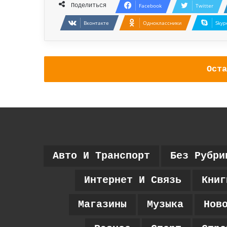
Поделиться
Facebook
Twitter
Вконтакте
Одноклассники
Skyp
Оста
Авто И Транспорт
Без Рубри
Интернет И Связь
Книг
Магазины
Музыка
Нов