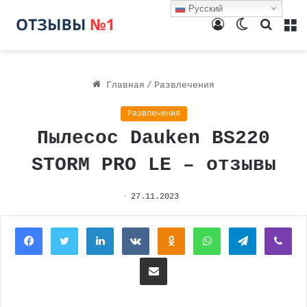
Русский
Войти
Switch
Поиск
М
skin
Главная
/
Развлечения
Развлечения
Пылесос Dauken BS220
STORM PRO LE – отзывы
27.11.2023
Facebook
Twitter
LinkedIn
Вконтакте
Одноклассники
WhatsApp
Telegram
Vi
Поделиться через электронную почту