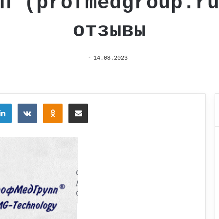
п (profmedgroup.r
отзывы
14.08.2023
tter
LinkedIn
Вконтакте
Одноклассники
Поделиться через электронную почту