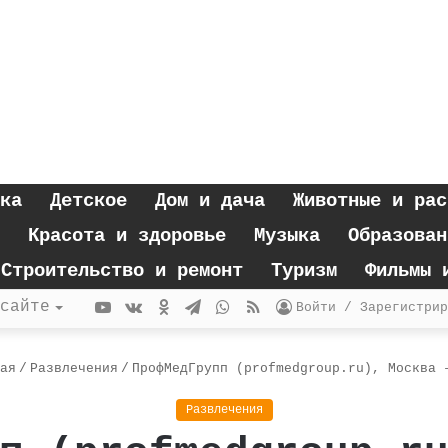
ка
Детское
Дом и дача
Животные и рас
Красота и здоровье
Музыка
Образован
Строительство и ремонт
Туризм
Фильмы 
YouTube
vk.com
Одноклассники
Telegram
WhatsApp
RSS
сайте
Войти / Зарегистрир
ая
/
Развлечения
/
ПрофМедГрупп (profmedgroup.ru), Москва 
Развлечения