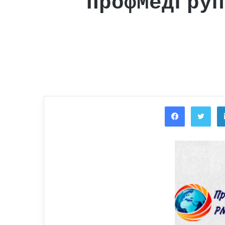
ПрофМедГруп
Facebook
Twi