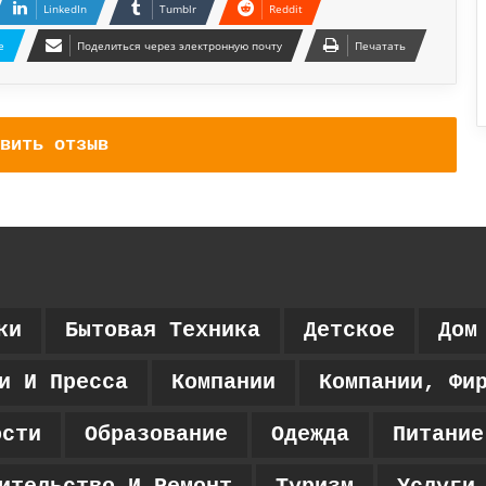
LinkedIn
Tumblr
Reddit
e
Поделиться через электронную почту
Печатать
вить отзыв
ки
Бытовая Техника
Детское
Дом
и И Пресса
Компании
Компании, Фи
ости
Образование
Одежда
Питание