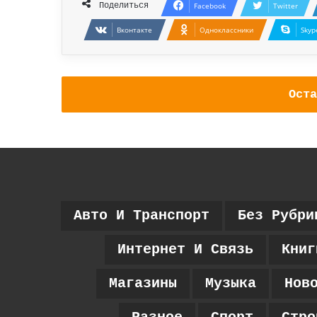
Поделиться
Facebook
Twitter
Вконтакте
Одноклассники
Skyp
Оста
Авто И Транспорт
Без Рубри
Интернет И Связь
Книг
Магазины
Музыка
Нов