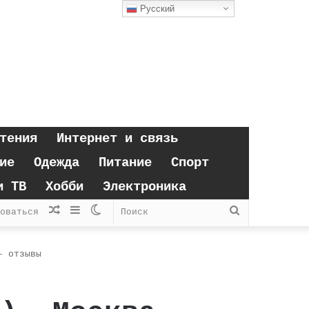
Русский
тения
Интернет и связь
ие
Одежда
Питание
Спорт
и ТВ
Хобби
Электроника
Случайная
Sidebar
Switch
Поиск
оваться
статья
skin
– отзывы