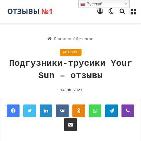
Русский
Войти
Switch
Поиск
М
skin
Главная
/
Детское
Детское
Подгузники-трусики Your
Sun – отзывы
14.08.2023
Facebook
Twitter
LinkedIn
Вконтакте
Одноклассники
WhatsApp
Telegram
Vi
Поделиться через электронную почту