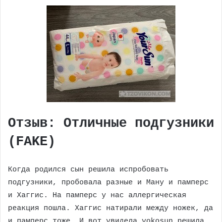
Отзыв: Отличные подгузники
(FAKE)
Когда родился сын решила испробовать
подгузники, пробовала разные и Ману и памперс
и Хаггис. На памперс у нас аллергическая
реакция пошла. Хаггис натирали между ножек, да
и памперс тоже. И вот увидела yokosun решила