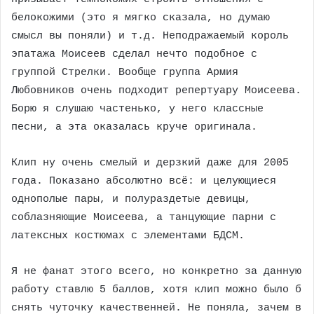
белокожими (это я мягко сказала, но думаю
смысл вы поняли) и т.д. Неподражаемый король
эпатажа Моисеев сделал нечто подобное с
группой Стрелки. Вообще группа Армия
Любовников очень подходит репертуару Моисеева.
Борю я слушаю частенько, у него классные
песни, а эта оказалась круче оригинала.
Клип ну очень смелый и дерзкий даже для 2005
года. Показано абсолютно всё: и целующиеся
однополые пары, и полураздетые девицы,
соблазняющие Моисеева, а танцующие парни с
латексных костюмах с элементами БДСМ.
Я не фанат этого всего, но конкретно за данную
работу ставлю 5 баллов, хотя клип можно было б
снять чуточку качественней. Не поняла, зачем в