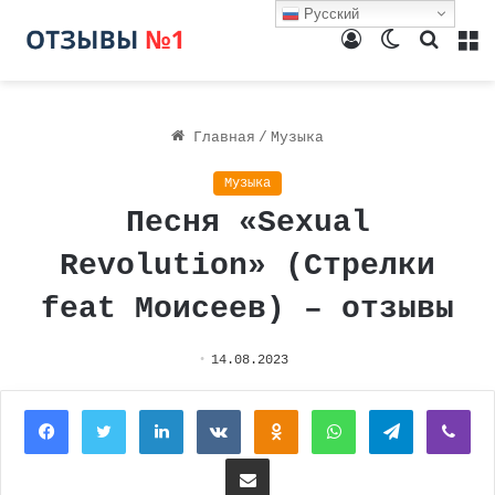
Русский
Войти
Switch
Поиск
М
skin
Главная
/
Музыка
Музыка
Песня «Sexual
Revolution» (Стрелки
feat Моисеев) – отзывы
14.08.2023
Facebook
Twitter
LinkedIn
Вконтакте
Одноклассники
WhatsApp
Telegram
Vi
Поделиться через электронную почту