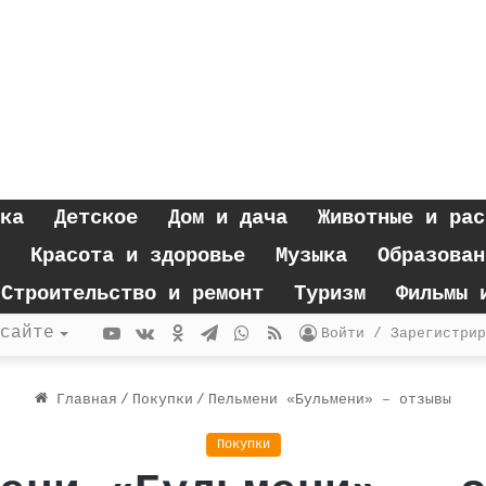
ка
Детское
Дом и дача
Животные и рас
Красота и здоровье
Музыка
Образован
Строительство и ремонт
Туризм
Фильмы 
YouTube
vk.com
Одноклассники
Telegram
WhatsApp
RSS
сайте
Войти / Зарегистрир
Главная
/
Покупки
/
Пельмени «Бульмени» – отзывы
Покупки