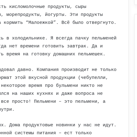
сть кисломолочные продукты, сыры
ы, морепродукты, йогурты. Эти продукты
а кормить “Малоежкой”. Всё было отвергнуто.
сь в холодильнике. Я всегда пачку пельменей
гда нет времени готовить завтрак. Да и
ть время на готовку домашних пельмешек.
ндовал давно. Компания производит не только
ормат этой вкусной продукции (чебупелли,
 некоторое время про бульмени никто не
ился на наших кухнях и даже вопроса не
 все просто! Пельмени – это пельмени, а
нутри.
ях. Дома продуктовые новинки у нас не идут.
онной системы питания – ест только