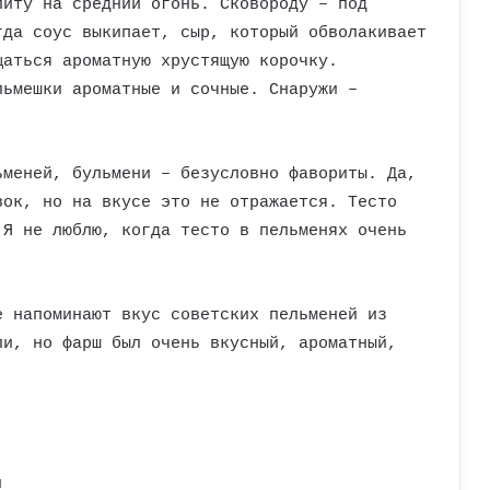
литу на средний огонь. Сковороду – под
гда соус выкипает, сыр, который обволакивает
щаться ароматную хрустящую корочку.
льмешки ароматные и сочные. Снаружи –
ьменей, бульмени – безусловно фавориты. Да,
вок, но на вкусе это не отражается. Тесто
 Я не люблю, когда тесто в пельменях очень
е напоминают вкус советских пельменей из
ли, но фарш был очень вкусный, ароматный,
и