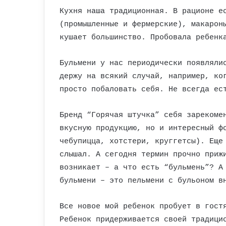
Кухня наша традиционная. В рационе е
(промышленные и фермерские), макарон
кушает большинство. Пробовала ребенк
Бульмени у нас периодически появляли
держу на всякий случай, например, ко
просто побаловать себя. Не всегда ес
Бренд “Горячая штучка” себя зарекоме
вкусную продукцию, но и интересный ф
чебупицца, хотстери, круггетсы). Еще
слышал. А сегодня термин прочно приж
возникает – а что есть “бульмень”? А
бульмени – это пельмени с бульоном в
Все новое мой ребенок пробует в гост
Ребенок придерживается своей традици