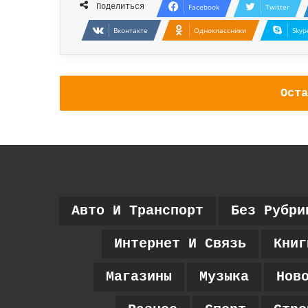
Поделиться
Facebook
Twitter
Вконтакте
Одноклассники
Skyp
Оста
Авто И Транспорт
Без Рубри
Интернет И Связь
Книг
Магазины
Музыка
Нов