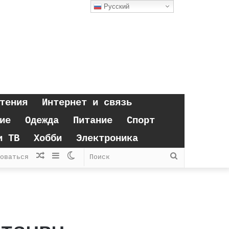
Русский
тения
Интернет и связь
ие
Одежда
Питание
Спорт
и ТВ
Хобби
Электроника
Случайная
Sidebar
Switch
Поиск
оваться
статья
skin