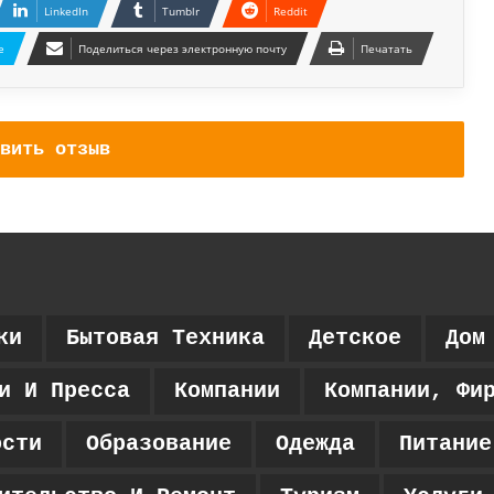
LinkedIn
Tumblr
Reddit
e
Поделиться через электронную почту
Печатать
вить отзыв
ки
Бытовая Техника
Детское
Дом
и И Пресса
Компании
Компании, Фи
ости
Образование
Одежда
Питание