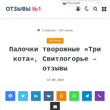
Русский
Войти
Switch
Поиск
М
skin
Главная
/
Питание
Питание
Палочки творожные «Три
кота», Свитлогорье –
отзывы
14.08.2023
Facebook
Twitter
LinkedIn
Вконтакте
Одноклассники
WhatsApp
Telegram
Vi
Поделиться через электронную почту