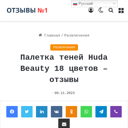
Русский
Войти
Switch
Поиск
М
skin
Главная
/
Развлечения
Развлечения
Палетка теней Huda
Beauty 18 цветов –
отзывы
09.11.2023
Facebook
Twitter
LinkedIn
Вконтакте
Одноклассники
WhatsApp
Telegram
Vi
Поделиться через электронную почту