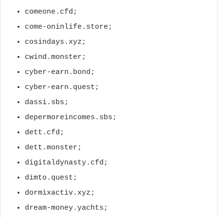
comeone.cfd;
come-oninlife.store;
cosindays.xyz;
cwind.monster;
cyber-earn.bond;
cyber-earn.quest;
dassi.sbs;
depermoreincomes.sbs;
dett.cfd;
dett.monster;
digitaldynasty.cfd;
dimto.quest;
dormixactiv.xyz;
dream-money.yachts;