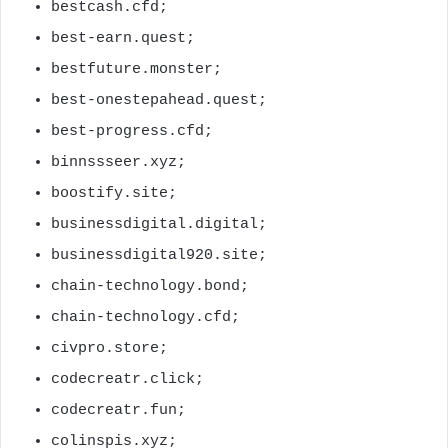
bestcash.cfd;
best-earn.quest;
bestfuture.monster;
best-onestepahead.quest;
best-progress.cfd;
binnssseer.xyz;
boostify.site;
businessdigital.digital;
businessdigital920.site;
chain-technology.bond;
chain-technology.cfd;
civpro.store;
codecreatr.click;
codecreatr.fun;
colinspis.xyz;