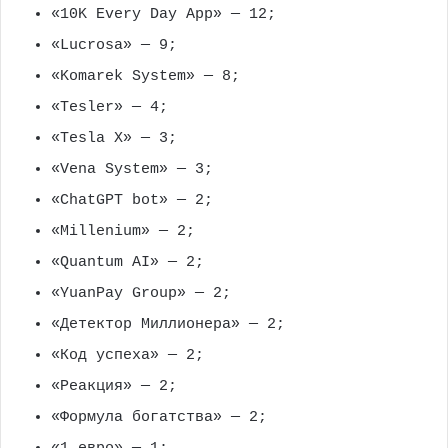
«10K Every Day App» — 12;
«Lucrosa» — 9;
«Komarek System» — 8;
«Tesler» — 4;
«Tesla X» — 3;
«Vena System» — 3;
«ChatGPT bot» — 2;
«Millenium» — 2;
«Quantum AI» — 2;
«YuanPay Group» — 2;
«Детектор Миллионера» — 2;
«Код успеха» — 2;
«Реакция» — 2;
«Формула богатства» — 2;