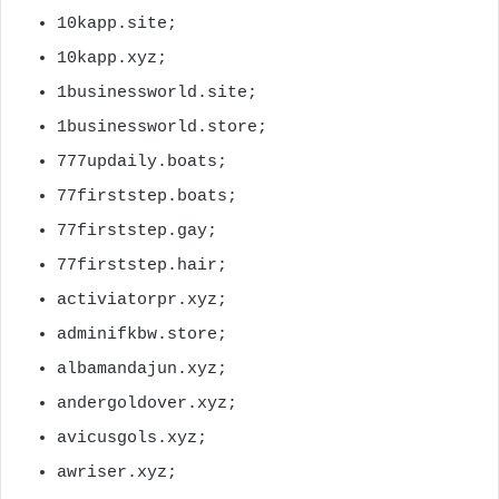
10kapp.site;
10kapp.xyz;
1businessworld.site;
1businessworld.store;
777updaily.boats;
77firststep.boats;
77firststep.gay;
77firststep.hair;
activiatorpr.xyz;
adminifkbw.store;
albamandajun.xyz;
andergoldover.xyz;
avicusgols.xyz;
awriser.xyz;