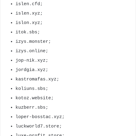
islen.cfd;
islen.xyz;
islon.xyz;
itok.sbs;
izys.monster;
izys.online;
jop-nik.xyz;
jordgia.xyz;
kastromafas.xyz;
koliuns.sbs;
kotoz.website;
kuzberr.sbs;
loper-bosstac.xyz;
luckworld7.store;
luxe-profit.store;