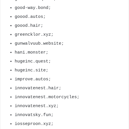
good-way.bond;
goood.autos;
goood.hair;
greencklor.xyz;
gunwalvuub.website;
hani.monster;
hugeinc.quest;
hugeinc.site;
improve.autos;
innovatenest.hair;
innovatenest.motorcycles;
innovatenest.xyz;
innovatsky.fun;
iosseproon.xyz;