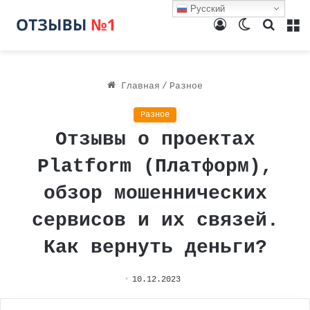
Русский
Войти
Switch
Поиск
М
skin
Главная
/
Разное
Разное
Отзывы о проектах
Platform (Платформ),
обзор мошеннических
сервисов и их связей.
Как вернуть деньги?
10.12.2023
Facebook
Twitter
LinkedIn
Вконтакте
Одноклассники
WhatsApp
Telegram
Vi