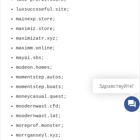
luxsuccsseful.site;
mainexp.store;
maximiz.store;
maximizatr.xyz;
maximm.online;
mayai.sbs;
modeon.homes;
momentstep.autos;
Здравствуйте!
momentstep.boats;
moneycasual.quest;
moodernwast.cfd;
moodernwast.lat;
moreprof.monster;
morrganseyl.xyz;