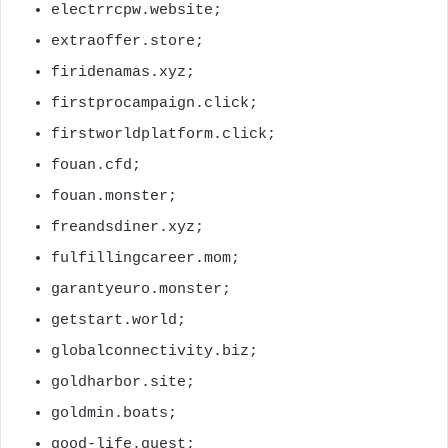
electrrcpw.website;
extraoffer.store;
firidenamas.xyz;
firstprocampaign.click;
firstworldplatform.click;
fouan.cfd;
fouan.monster;
freandsdiner.xyz;
fulfillingcareer.mom;
garantyeuro.monster;
getstart.world;
globalconnectivity.biz;
goldharbor.site;
goldmin.boats;
good-life.quest;