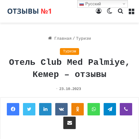
Русский
Войти
Switch
Поиск
М
skin
Главная
/
Туризм
Туризм
Отель Club Med Palmiye,
Кемер – отзывы
23.10.2023
Facebook
Twitter
LinkedIn
Вконтакте
Одноклассники
WhatsApp
Telegram
Vi
Поделиться через электронную почту