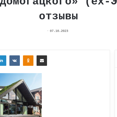
Домогацкого» (ex-
отзывы
07.10.2023
tter
LinkedIn
Вконтакте
Одноклассники
Поделиться через электронную почту