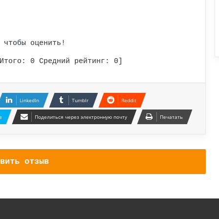
 чтобы оценить!
Итого:
0
Средний рейтинг:
0
]
LinkedIn
Tumblr
Reddit
e
Поделиться через электронную почту
Печатать
вить отзыв