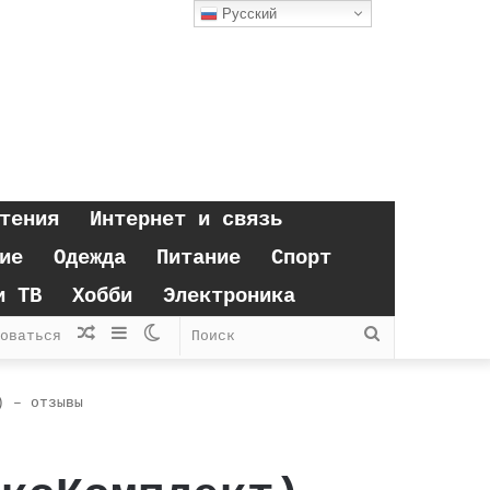
Русский
тения
Интернет и связь
ие
Одежда
Питание
Спорт
и ТВ
Хобби
Электроника
Случайная
Sidebar
Switch
Поиск
оваться
статья
skin
) – отзывы