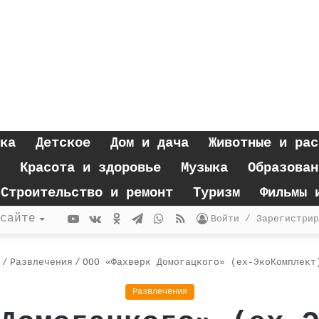
ка
Детское
Дом и дача
Животные и рас
Красота и здоровье
Музыка
Образован
Строительство и ремонт
Туризм
Фильмы 
YouTube
vk.com
Одноклассники
Telegram
WhatsApp
RSS
сайте
Войти / Зарегистрир
/
Развлечения
/
ООО «Фахверк Домогацкого» (ex-ЭкоКомплект
Развлечения