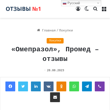
Русский
Войти
Switch
Поиск
М
skin
Главная
/
Покупки
Покупки
«Омепразол», Промед –
отзывы
28.08.2023
Facebook
Twitter
LinkedIn
Вконтакте
Одноклассники
WhatsApp
Telegram
Vi
Поделиться через электронную почту