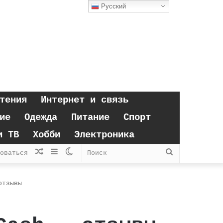
Русский
тения
Интернет и связь
ие
Одежда
Питание
Спорт
и ТВ
Хобби
Электроника
Случайная
Sidebar
Switch
Поиск
оваться
статья
skin
отзывы