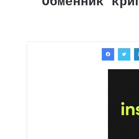
Обменник кри
Facebook
Twi