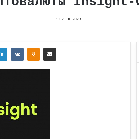
птовалюты Insight-
02.10.2023
tter
LinkedIn
Вконтакте
Одноклассники
Поделиться через электронную почту