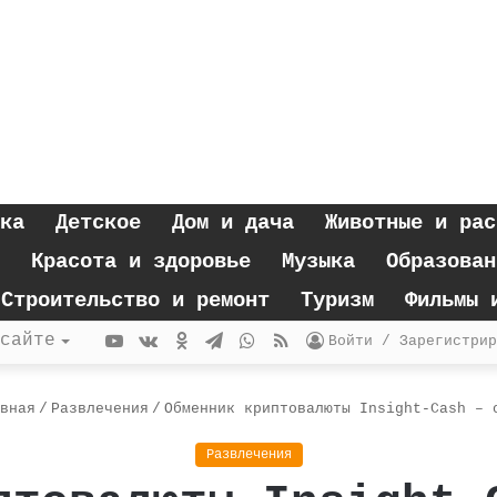
ка
Детское
Дом и дача
Животные и рас
Красота и здоровье
Музыка
Образован
Строительство и ремонт
Туризм
Фильмы 
YouTube
vk.com
Одноклассники
Telegram
WhatsApp
RSS
сайте
Войти / Зарегистрир
вная
/
Развлечения
/
Обменник криптовалюты Insight-Cash – 
Развлечения