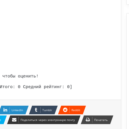
 чтобы оценить!
Итого:
0
Средний рейтинг:
0
]
LinkedIn
Tumblr
Reddit
e
Поделиться через электронную почту
Печатать