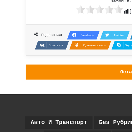
Нажмите,
[
Поделиться
Facebook
Twitter
Вконтакте
Одноклассники
Skyp
Оста
Авто И Транспорт
Без Рубри