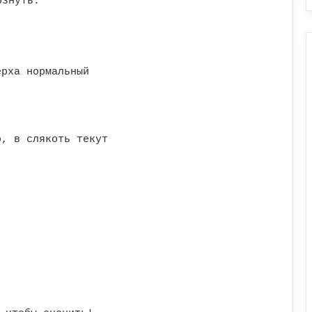
рзнуть.
ерха нормальный
о, в слякоть текут