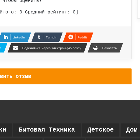
 чтобы оценить!
Итого:
0
Средний рейтинг:
0
]
LinkedIn
Tumblr
Reddit
e
Поделиться через электронную почту
Печатать
вить отзыв
ки
Бытовая Техника
Детское
Дом