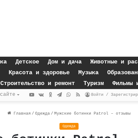
ка
Детское
Дом и дача
Животные и рас
Красота и здоровье
Музыка
Образован
Строительство и ремонт
Туризм
Фильмы 
YouTube
vk.com
Одноклассники
Telegram
WhatsApp
RSS
сайте
Войти / Зарегистрир
Главная
/
Одежда
/
Мужские ботинки Patrol – отзывы
Одежда