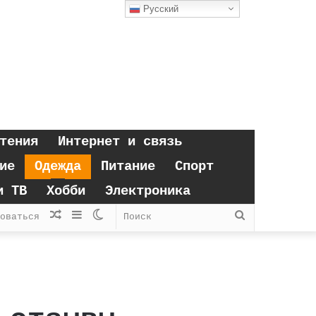
Русский
тения
Интернет и связь
ие
Одежда
Питание
Спорт
и ТВ
Хобби
Электроника
Случайная
Sidebar
Switch
Поиск
оваться
статья
skin