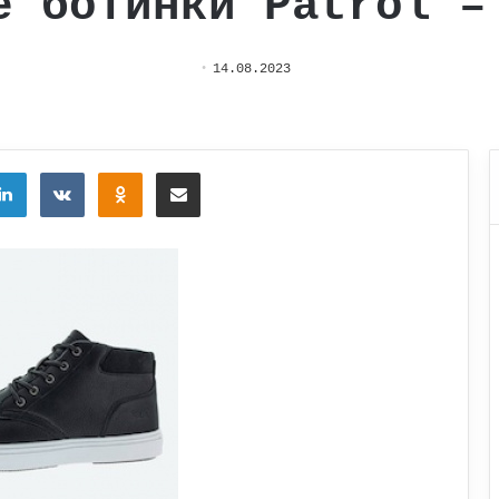
е ботинки Patrol –
14.08.2023
tter
LinkedIn
Вконтакте
Одноклассники
Поделиться через электронную почту