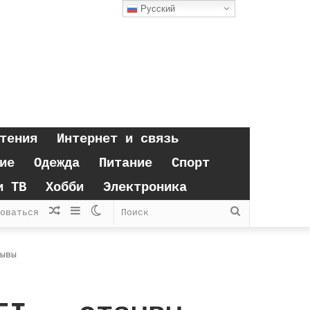
Русский
тения
Интернет и связь
ие
Одежда
Питание
Спорт
и ТВ
Хобби
Электроника
Случайная
Sidebar
Switch
Поиск
оваться
статья
skin
ывы