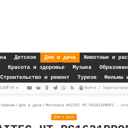
ка
Детское
Дом и дача
Животные и рас
Красота и здоровье
Музыка
Образован
Строительство и ремонт
Туризм
Фильмы 
YouTube
vk.com
Одноклассники
Telegram
WhatsApp
RSS
сайте
Войти / Зарегистрир
лавная
/
Дом и дача
/
Мотокоса HAITEC HT-PS1621PROFI – отз
Дом и дача