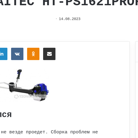
AITEC HT-PS1621PRO
14.08.2023
tter
LinkedIn
Вконтакте
Одноклассники
Поделиться через электронную почту
лся
 не везде проедет. Сборка проблем не