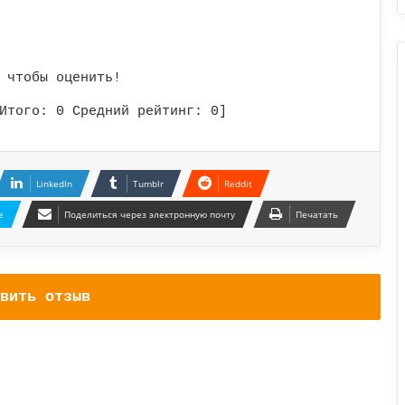
 чтобы оценить!
Итого:
0
Средний рейтинг:
0
]
LinkedIn
Tumblr
Reddit
e
Поделиться через электронную почту
Печатать
вить отзыв