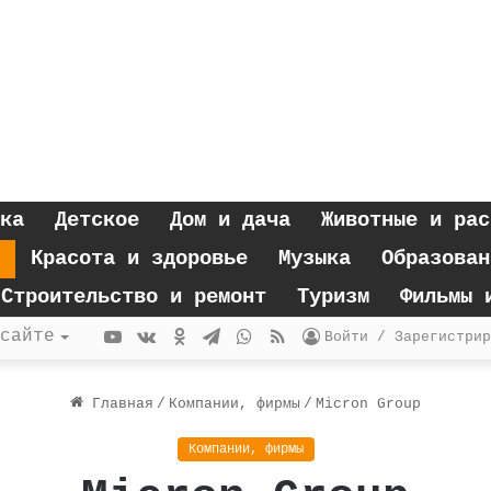
ка
Детское
Дом и дача
Животные и рас
Красота и здоровье
Музыка
Образован
Строительство и ремонт
Туризм
Фильмы 
YouTube
vk.com
Одноклассники
Telegram
WhatsApp
RSS
сайте
Войти / Зарегистрир
Главная
/
Компании, фирмы
/
Micron Group
Компании, фирмы