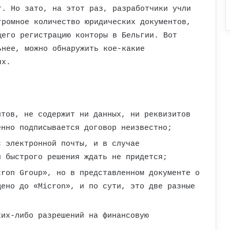
т. Но зато, на этот раз, разработчики учли
громное количество юридических документов,
щего регистрацию конторы в Бельгии. Вот
ьнее, можно обнаружить кое-какие
ях.
нтов, не содержит ни данных, ни реквизитов
енно подписывается договор неизвестно;
с электронной почты, и в случае
и быстрого решения ждать не придется;
cron Group», но в представленном документе о
щено до «Micron», и по сути, это две разные
ких-либо разрешений на финансовую