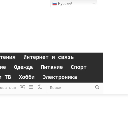
Русский
тения
Интернет и связь
ие
Одежда
Питание
Спорт
и ТВ
Хобби
Электроника
Случайная
Sidebar
Switch
Поиск
оваться
статья
skin