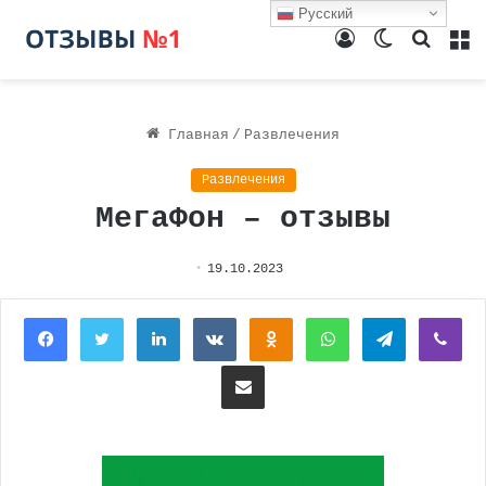
Русский
Войти
Switch
Поиск
М
skin
Главная
/
Развлечения
Развлечения
МегаФон – отзывы
19.10.2023
Facebook
Twitter
LinkedIn
Вконтакте
Одноклассники
WhatsApp
Telegram
Vi
Поделиться через электронную почту