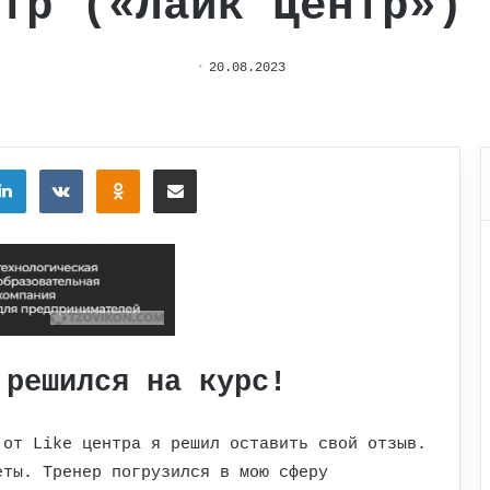
тр («Лайк Центр»)
20.08.2023
tter
LinkedIn
Вконтакте
Одноклассники
Поделиться через электронную почту
 решился на курс!
 от Like центра я решил оставить свой отзыв.
еты. Тренер погрузился в мою сферу