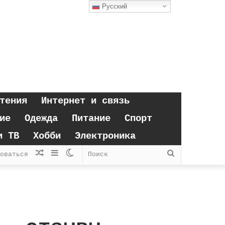
Русский
тения
Интернет и связь
ие
Одежда
Питание
Спорт
и ТВ
Хобби
Электроника
Случайная
Sidebar
Switch
Поиск
оваться
статья
skin