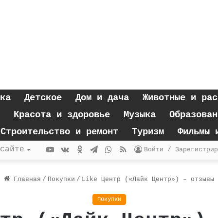
ка
Детское
Дом и дача
Животные и рас
Красота и здоровье
Музыка
Образован
Строительство и ремонт
Туризм
Фильмы 
YouTube
vk.com
Одноклассники
Telegram
WhatsApp
RSS
сайте
Войти / Зарегистрир
Главная
/
Покупки
/
Like Центр («Лайк Центр») – отзывы
Покупки