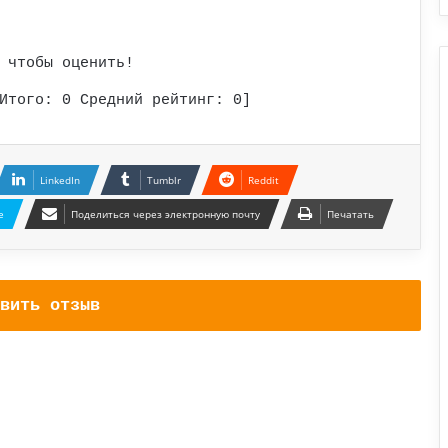
 чтобы оценить!
Итого:
0
Средний рейтинг:
0
]
LinkedIn
Tumblr
Reddit
e
Поделиться через электронную почту
Печатать
вить отзыв