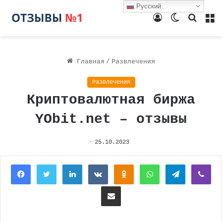
Русский
Войти
Switch
Поиск
М
skin
Главная
/
Развлечения
Развлечения
Криптовалютная биржа
YObit.net – отзывы
25.10.2023
Facebook
Twitter
LinkedIn
Вконтакте
Одноклассники
WhatsApp
Telegram
Vi
Поделиться через электронную почту