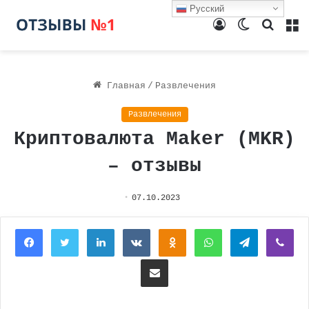
Русский
Войти
Switch
Поиск
М
skin
Главная
/
Развлечения
Развлечения
Криптовалюта Maker (MKR)
– отзывы
07.10.2023
Facebook
Twitter
LinkedIn
Вконтакте
Одноклассники
WhatsApp
Telegram
Vi
Поделиться через электронную почту