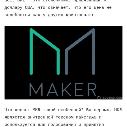
Dai. Dai – это стейблкоин, привязанный к
доллару США, что означает, что его цена не
колеблется как у других криптовалют.
Что делает MKR такой особенной? Во-первых, MKR
является внутренней токеном MakerDAO и
используется для голосования и принятия