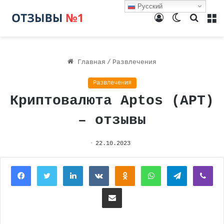
Русский
Войти
Switch
Поиск
М
skin
Главная
/
Развлечения
Развлечения
Криптовалюта Aptos (APT)
– отзывы
22.10.2023
Facebook
Twitter
LinkedIn
Вконтакте
Одноклассники
WhatsApp
Telegram
Vi
Поделиться через электронную почту