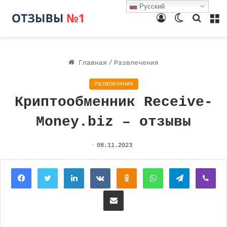
Русский
Войти
Switch
Поиск
М
skin
Главная
/
Развлечения
Развлечения
Криптообменник Receive-
Money.biz – отзывы
08.11.2023
Facebook
Twitter
LinkedIn
Вконтакте
Одноклассники
WhatsApp
Telegram
Vi
Поделиться через электронную почту