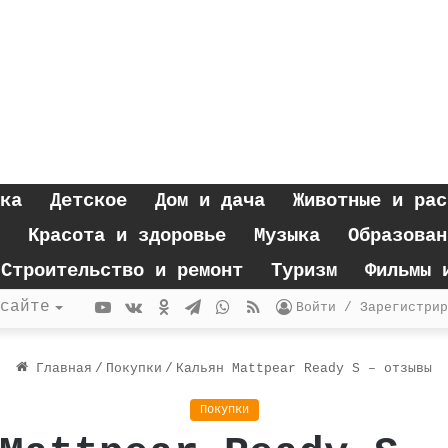
ка
Детское
Дом и дача
Животные и рас
Красота и здоровье
Музыка
Образован
Строительство и ремонт
Туризм
Фильмы 
YouTube
vk.com
Одноклассники
Telegram
WhatsApp
RSS
сайте
Войти / Зарегистрир
Главная
/
Покупки
/
Кальян Mattpear Ready S – отзывы
Покупки