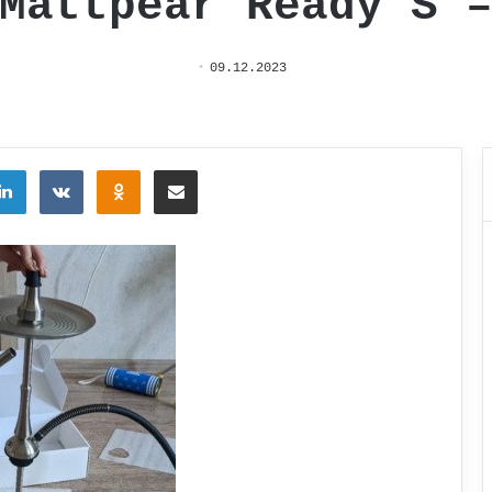
Mattpear Ready S 
09.12.2023
tter
LinkedIn
Вконтакте
Одноклассники
Поделиться через электронную почту