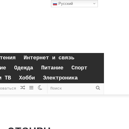
Русский
тения
Интернет и связь
ие
Одежда
Питание
Спорт
и ТВ
Хобби
Электроника
Случайная
Sidebar
Switch
Поиск
оваться
статья
skin