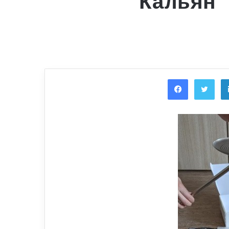
Кальян 
Facebook
Twi