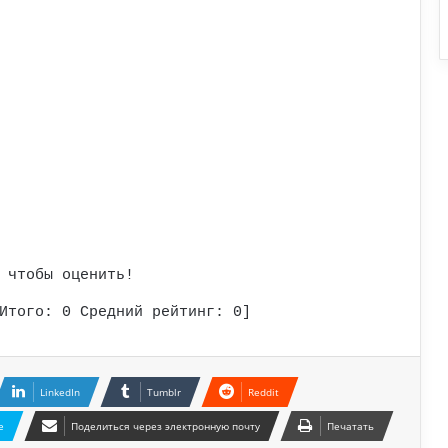
 чтобы оценить!
Итого:
0
Средний рейтинг:
0
]
LinkedIn
Tumblr
Reddit
e
Поделиться через электронную почту
Печатать