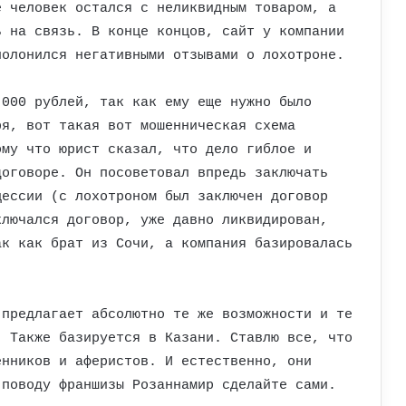
е человек остался с неликвидным товаром, а
ь на связь. В конце концов, сайт у компании
полонился негативными отзывами о лохотроне.
.000 рублей, так как ему еще нужно было
ря, вот такая вот мошенническая схема
ому что юрист сказал, что дело гиблое и
договоре. Он посоветовал впредь заключать
цессии (с лохотроном был заключен договор
ключался договор, уже давно ликвидирован,
ак как брат из Сочи, а компания базировалась
 предлагает абсолютно те же возможности и те
. Также базируется в Казани. Ставлю все, что
енников и аферистов. И естественно, они
 поводу франшизы Розаннамир сделайте сами.