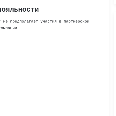
лояльности
r не предполагает участия в партнерской
компании.
e