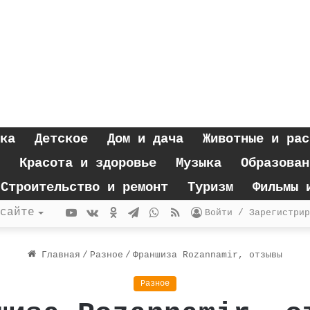
ка
Детское
Дом и дача
Животные и рас
Красота и здоровье
Музыка
Образован
Строительство и ремонт
Туризм
Фильмы 
YouTube
vk.com
Одноклассники
Telegram
WhatsApp
RSS
сайте
Войти / Зарегистрир
Главная
/
Разное
/
Франшиза Rozannamir, отзывы
Разное