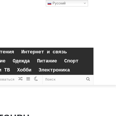
Русский
тения
Интернет и связь
ие
Одежда
Питание
Спорт
и ТВ
Хобби
Электроника
Случайная
Sidebar
Switch
Поиск
оваться
статья
skin