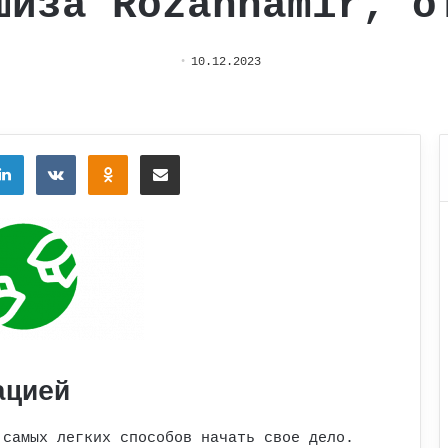
шиза Rozannamir, о
10.12.2023
tter
LinkedIn
Вконтакте
Одноклассники
Поделиться через электронную почту
ацией
 самых легких способов начать свое дело.