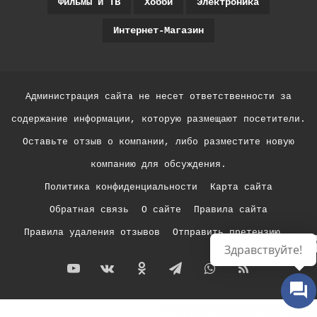
Фильмы И ТВ
Хобби
Электроника
Интернет-Магазин
Администрация сайта не несет ответственности за
содержание информации, которую размещают посетители.
Оставьте отзыв о компании, либо разместите новую
компанию для обсуждения.
Политика конфиденциальности
Карта сайта
Обратная связь
О сайте
Правила сайта
Правила удаления отзывов
Отправить претензию
Р
Здравствуйте!
YouTube
vk.com
Одноклассники
Telegram
WhatsApp
RSS