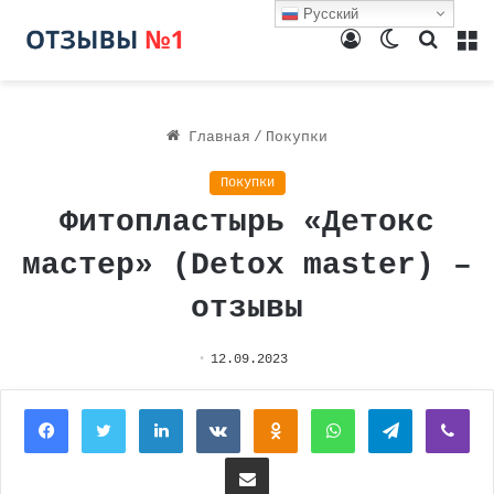
Русский
Войти
Switch
Поиск
М
skin
Главная
/
Покупки
Покупки
Фитопластырь «Детокс
мастер» (Detox master) –
отзывы
12.09.2023
Facebook
Twitter
LinkedIn
Вконтакте
Одноклассники
WhatsApp
Telegram
Vi
Поделиться через электронную почту