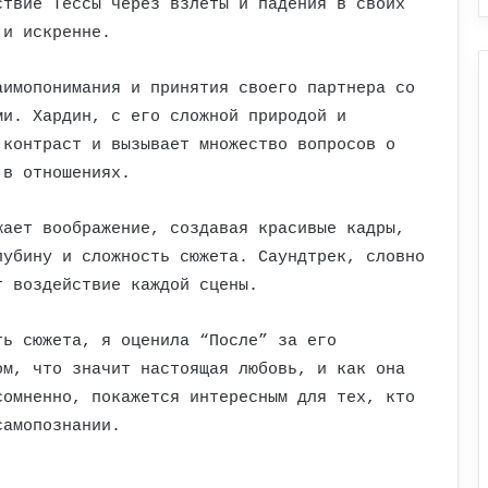
ствие Тессы через взлеты и падения в своих
 и искренне.
аимопонимания и принятия своего партнера со
ми. Хардин, с его сложной природой и
 контраст и вызывает множество вопросов о
 в отношениях.
жает воображение, создавая красивые кадры,
лубину и сложность сюжета. Саундтрек, словно
т воздействие каждой сцены.
ть сюжета, я оценила “После” за его
ом, что значит настоящая любовь, и как она
сомненно, покажется интересным для тех, кто
самопознании.