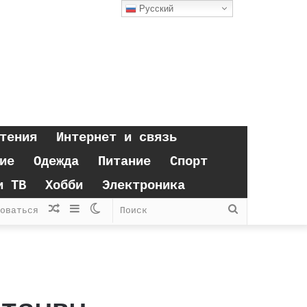
Русский
тения
Интернет и связь
ие
Одежда
Питание
Спорт
и ТВ
Хобби
Электроника
Случайная
Sidebar
Switch
Поиск
оваться
статья
skin