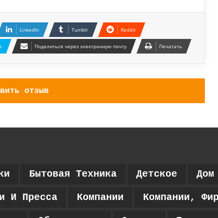
LinkedIn
Tumblr
Reddit
e
Поделиться через электронную почту
Печатать
вить отзыв
ки
Бытовая Техника
Детское
Дом
и И Пресса
Компании
Компании, Фи