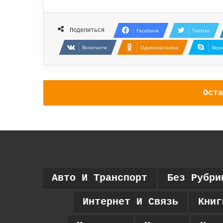
Поделиться
Facebook
Twitter
Вконтакте
Одноклассники
Skyp
Оста
Авто И Транспорт
Без Рубри
Интернет И Связь
Книг