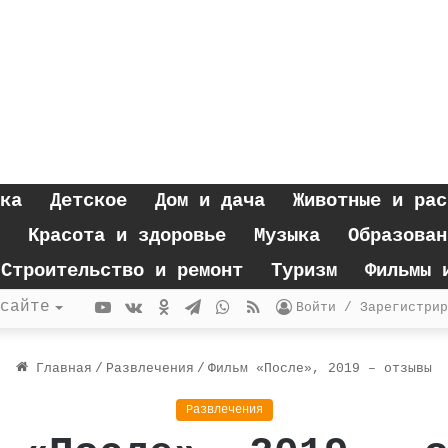
ка
Детское
Дом и дача
Животные и рас
Красота и здоровье
Музыка
Образован
Строительство и ремонт
Туризм
Фильмы 
YouTube
vk.com
Одноклассники
Telegram
WhatsApp
RSS
сайте
Войти / Зарегистрир
Главная
/
Развлечения
/
Фильм «После», 2019 – отзывы
Развлечения