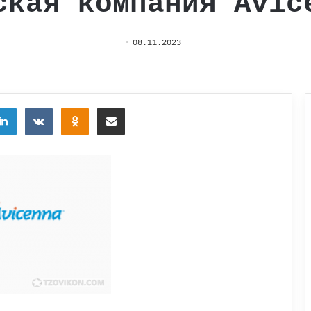
ская компания Avic
08.11.2023
tter
LinkedIn
Вконтакте
Одноклассники
Поделиться через электронную почту