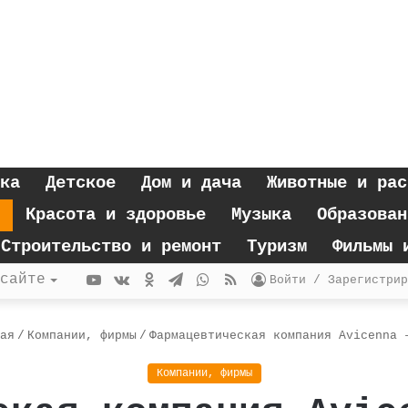
ка
Детское
Дом и дача
Животные и рас
Красота и здоровье
Музыка
Образован
Строительство и ремонт
Туризм
Фильмы 
YouTube
vk.com
Одноклассники
Telegram
WhatsApp
RSS
сайте
Войти / Зарегистрир
ая
/
Компании, фирмы
/
Фармацевтическая компания Avicenna 
Компании, фирмы