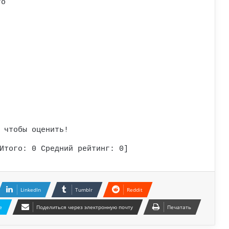
го
 чтобы оценить!
Итого:
0
Средний рейтинг:
0
]
LinkedIn
Tumblr
Reddit
e
Поделиться через электронную почту
Печатать