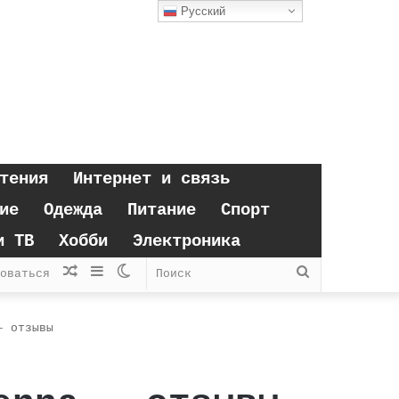
Русский
тения
Интернет и связь
ие
Одежда
Питание
Спорт
и ТВ
Хобби
Электроника
Случайная
Sidebar
Switch
Поиск
оваться
статья
skin
– отзывы