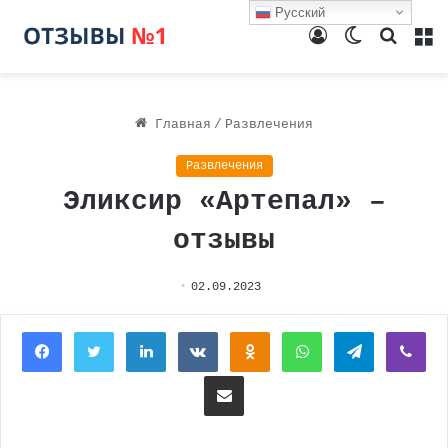
Русский
Войти
Switch
Поиск
М
skin
Главная
/
Развлечения
Развлечения
Эликсир «Артепал» –
отзывы
02.09.2023
Facebook
Twitter
LinkedIn
Вконтакте
Одноклассники
WhatsApp
Telegram
Vi
Поделиться через электронную почту