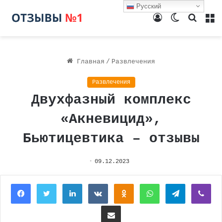
Русский
Войти
Switch
Поиск
М
skin
Главная
/
Развлечения
Развлечения
Двухфазный комплекс
«Акневицид»,
Бьютицевтика – отзывы
09.12.2023
Facebook
Twitter
LinkedIn
Вконтакте
Одноклассники
WhatsApp
Telegram
Vi
Поделиться через электронную почту