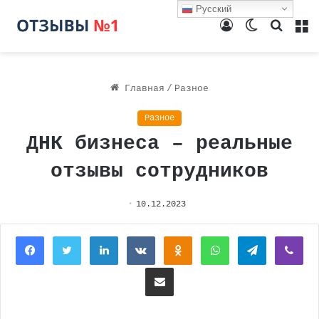
Русский
Войти
Switch
Поиск
М
skin
Главная
/
Разное
Разное
ДНК бизнеса – реальные
отзывы сотрудников
10.12.2023
Facebook
Twitter
LinkedIn
Вконтакте
Одноклассники
WhatsApp
Telegram
Vi
Поделиться через электронную почту