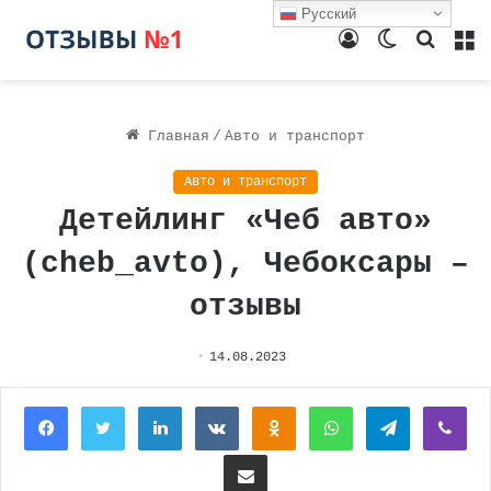
Русский
Войти
Switch
Поиск
М
skin
Главная
/
Авто и транспорт
Авто и транспорт
Детейлинг «Чеб авто»
(cheb_avto), Чебоксары –
отзывы
14.08.2023
Facebook
Twitter
LinkedIn
Вконтакте
Одноклассники
WhatsApp
Telegram
Vi
Поделиться через электронную почту