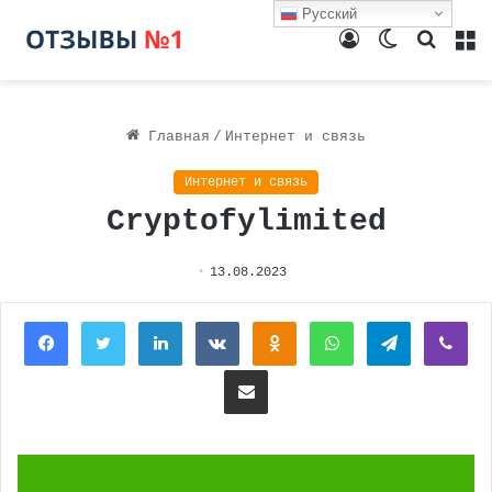
Русский
Войти
Switch
Поиск
М
skin
Главная
/
Интернет и связь
Интернет и связь
Cryptofylimited
13.08.2023
Facebook
Twitter
LinkedIn
Вконтакте
Одноклассники
WhatsApp
Telegram
Vi
Поделиться через электронную почту