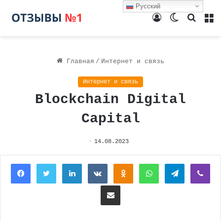
Русский
Войти
Switch
Поиск
М
skin
Главная
/
Интернет и связь
Интернет и связь
Blockchain Digital
Capital
14.08.2023
Facebook
Twitter
LinkedIn
Вконтакте
Одноклассники
WhatsApp
Telegram
Vi
Поделиться через электронную почту