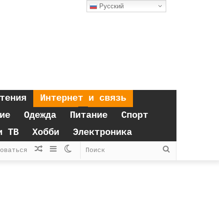
Русский
тения
Интернет и связь
ие
Одежда
Питание
Спорт
и ТВ
Хобби
Электроника
Случайная
Sidebar
Switch
Поиск
оваться
статья
skin