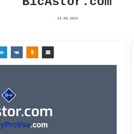
BicAstor.com
14.08.2023
tter
LinkedIn
Вконтакте
Одноклассники
Поделиться через электронную почту