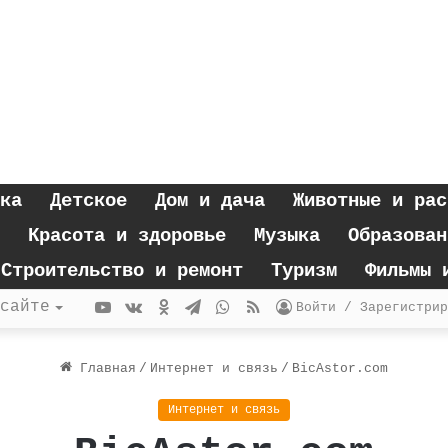
ка
Детское
Дом и дача
Животные и рас
Красота и здоровье
Музыка
Образован
Строительство и ремонт
Туризм
Фильмы 
YouTube
vk.com
Одноклассники
Telegram
WhatsApp
RSS
сайте
Войти / Зарегистрир
Главная
/
Интернет и связь
/
BicAstor.com
Интернет и связь