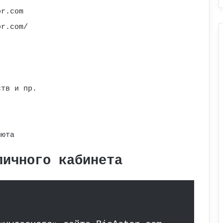
or.com
or.com/
ств и пр.
люта
личного кабинета