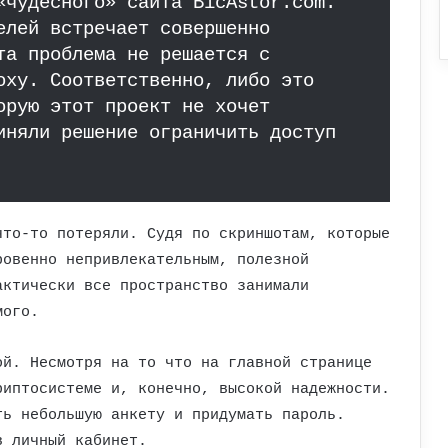
«чудесного» сайта BicAstor.com.
елей встречает совершенно
та проблема не решается с
oxy. Соответственно, либо это
орую этот проект не хочет
иняли решение ограничить доступ
что-то потеряли. Судя по скриншотам, которые
ровенно непривлекательным, полезной
актически все пространство занимали
мого.
ой. Несмотря на то что на главной странице
риптосистеме и, конечно, высокой надежности.
ть небольшую анкету и придумать пароль.
в личный кабинет.